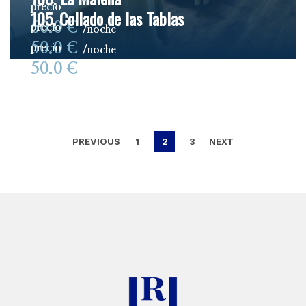
precio
105. Collado de las Tablas
60.0 €
precio
noche
50.0 €
precio
noche
50.0 €
noche
PREVIOUS
1
2
3
NEXT